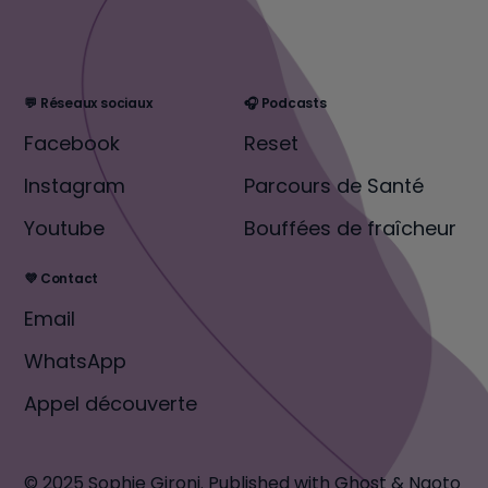
💬 Réseaux sociaux
🎧 Podcasts
Facebook
Reset
Instagram
Parcours de Santé
Youtube
Bouffées de fraîcheur
💜 Contact
Email
WhatsApp
Appel découverte
© 2025 Sophie Gironi.
Published with
Ghost
&
Naoto