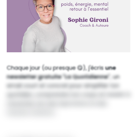
Chaque
jour
(ou
presque
😋),
j'écris
une
newsletter
gratuite
"La
Quotidienne"
,
un
email
court
et
concret
pour
simplifier
ton
quotidien,
comprendre
ton
corps
et
revenir
à
l’essentiel,
loin
des
injonctions
et
des
fausses
solutions.