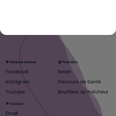
💬 Réseaux sociaux
🎧 Podcasts
Facebook
Reset
Instagram
Parcours de Santé
Youtube
Bouffées de fraîcheur
💜 Contact
Email