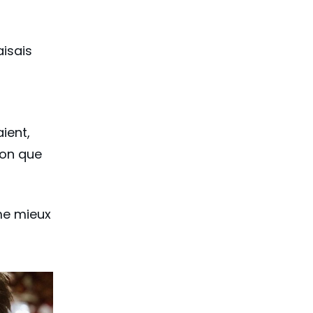
isais
ient,
ion que
e mieux