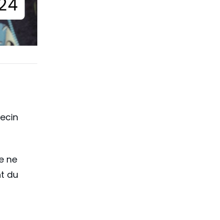
decin
e ne
t du