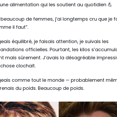
une alimentation qui les soutient au quotidien 💪
eaucoup de femmes, j’ai longtemps cru que je fa
mme il faut”.
is équilibré, je faisais attention, je suivais les
dations officielles. Pourtant, les kilos s’accumula
t mais sûrement. J’avais la désagréable impress
chose clochait.
eais comme tout le monde — probablement mêm
prenais du poids. Beaucoup de poids.