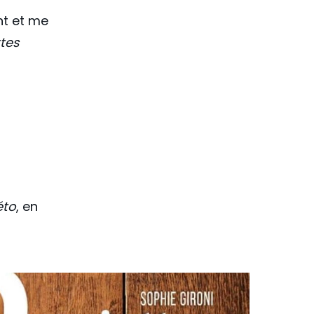
nt et me
ttes
a
éto
, en