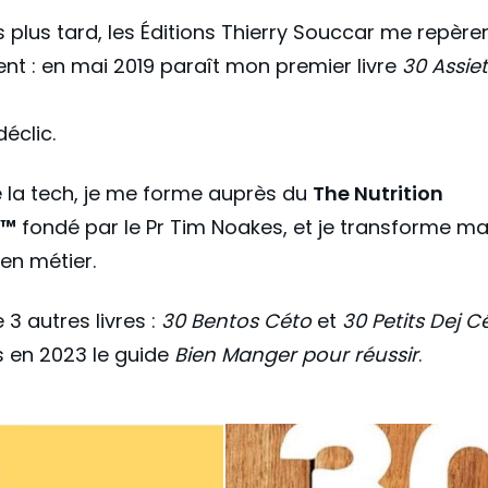
 plus tard, les Éditions Thierry Souccar me repère
nt : en mai 2019 paraît mon premier livre
30 Assie
déclic.
e la tech, je me forme auprès du
The Nutrition
k™
fondé par le Pr Tim Noakes, et je transforme m
en métier.
 3 autres livres :
30 Bentos Céto
et
30 Petits Dej C
s en 2023 le guide
Bien Manger pour réussir
.