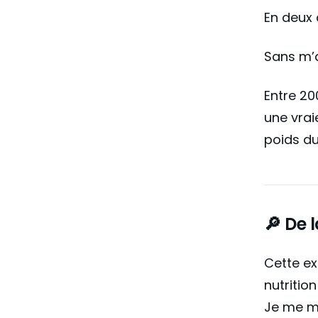
En deux 
Sans m’a
Entre 20
une vraie
poids d
🔎 De 
Cette ex
nutritio
Je me me