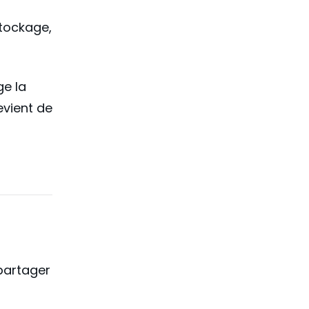
tockage,
ge la
evient de
partager