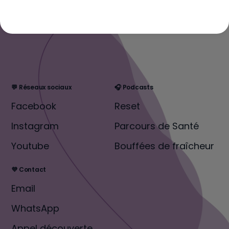
💬 Réseaux sociaux
🎧 Podcasts
Facebook
Reset
Instagram
Parcours de Santé
Youtube
Bouffées de fraîcheur
💜 Contact
Email
WhatsApp
Appel découverte