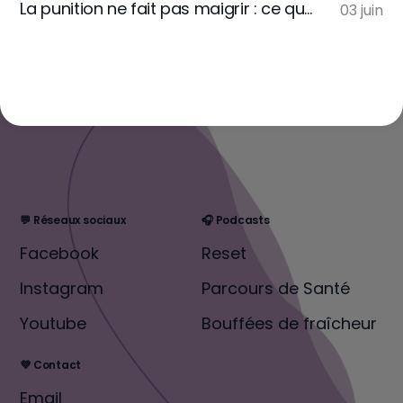
La punition ne fait pas maigrir : ce que la restriction sévère déclenche dans le corps et la tête
03 juin
💬 Réseaux sociaux
🎧 Podcasts
Facebook
Reset
Instagram
Parcours de Santé
Youtube
Bouffées de fraîcheur
💜 Contact
Email