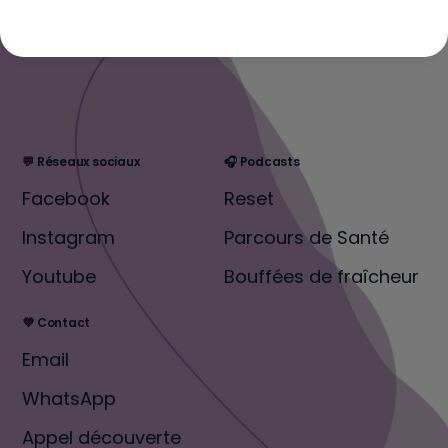
💬 Réseaux sociaux
🎧 Podcasts
Facebook
Reset
Instagram
Parcours de Santé
Youtube
Bouffées de fraîcheur
💜 Contact
Email
WhatsApp
Appel découverte