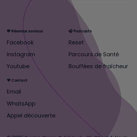
💬 Réseaux sociaux
🎧 Podcasts
Facebook
Reset
Instagram
Parcours de Santé
Youtube
Bouffées de fraîcheur
💜 Contact
Email
WhatsApp
Appel découverte