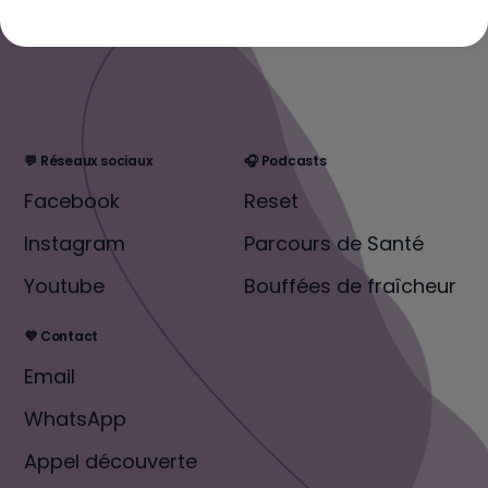
💬 Réseaux sociaux
🎧 Podcasts
Facebook
Reset
Instagram
Parcours de Santé
Youtube
Bouffées de fraîcheur
💜 Contact
Email
WhatsApp
Appel découverte