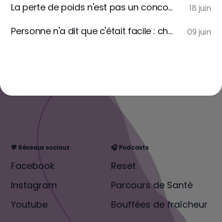
La perte de poids n'est pas un concours hebdomadaire : ce que la balance du samedi ne te dira jamais. | RESET. 16
18 juin
Personne n'a dit que c'était facile : choose your hard. | RESET. 15
09 juin
💬 Réseaux sociaux
🎧 Podcasts
Facebook
Reset
Instagram
Parcours de Santé
Youtube
Bouffées de fraîcheur