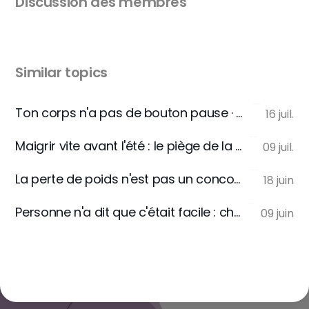
Discussion des membres
Similar topics
Ton corps n'a pas de bouton pause · RESET 18
16 juil.
Maigrir vite avant l'été : le piège de la deadline qui programme ta reprise. | RESET. 17
09 juil.
La perte de poids n'est pas un concours hebdomadaire : ce que la balance du samedi ne te dira jamais. | RESET. 16
18 juin
Personne n'a dit que c'était facile : choose your hard. | RESET. 15
09 juin