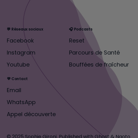
💬 Réseaux sociaux
🎧 Podcasts
Facebook
Reset
Instagram
Parcours de Santé
Youtube
Bouffées de fraîcheur
💜 Contact
Email
WhatsApp
Appel découverte
© 2025 Sophie Gironi.
Published with
Ghost
&
Naoto