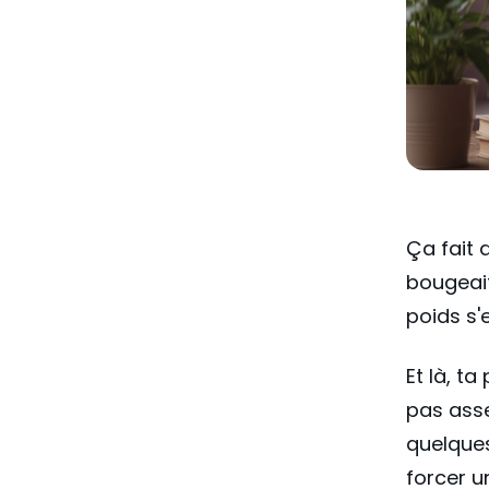
Ça fait 
bougeait,
poids s'e
Et là, t
pas asse
quelques
forcer u