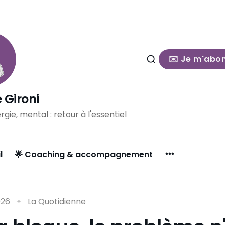
✉️ Je m'abo
 Gironi
rgie, mental : retour à l'essentiel
l
🌟 Coaching & accompagnement
026
La Quotidienne