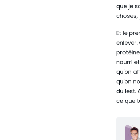
que je s
choses, 
Et le pr
enlever.
protéine
nourri e
qu'on af
qu'on no
du lest.
ce que t