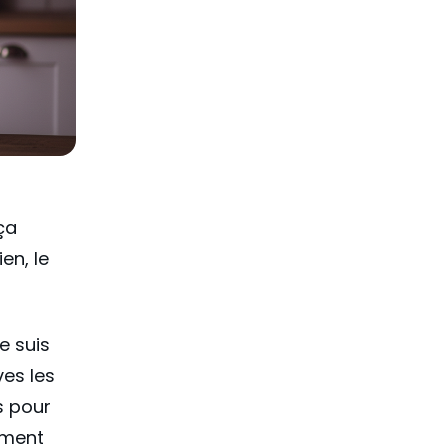
ça
en, le
e suis
ves les
s pour
ement