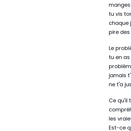
manges m
tu vis t
chaque j
pire de
Le probl
tu en as
problème
jamais t
ne t'a j
Ce qu'il 
compréhe
les vrai
Est-ce q