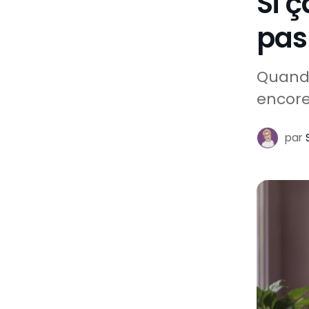
Si ç
pas 
Quand 
encore.
par