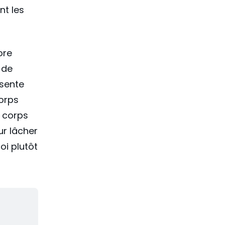
nt les
ore
 de
 sente
corps
n corps
ur lâcher
oi plutôt