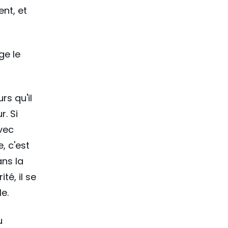
nt, et
ge le
rs qu'il
r. Si
avec
, c'est
ans la
té, il se
le.
u