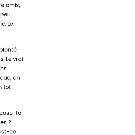
re amis,
 peu
e. Le
olonté,
. Le vrai
ans
houé, on
 toi.
 pose-toi
nes ?
 est-ce