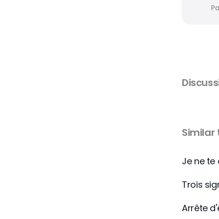
Pa
Discus
Similar
Je ne te
Trois si
Arrête d'