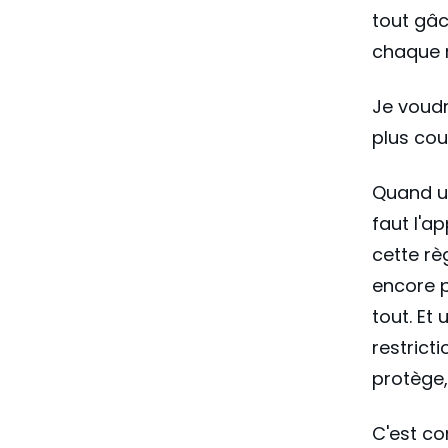
tout gâc
chaque r
Je voudr
plus cour
Quand un
faut l'ap
cette rè
encore p
tout. Et
restrict
protège, 
C'est co