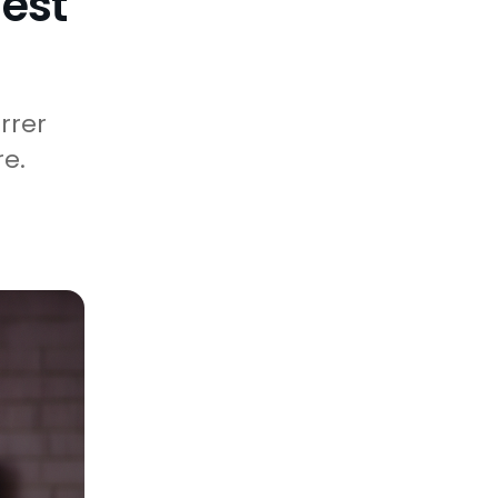
'est
rrer
re.