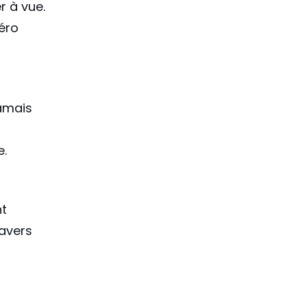
r à vue.
éro
amais
e.
nt
ravers