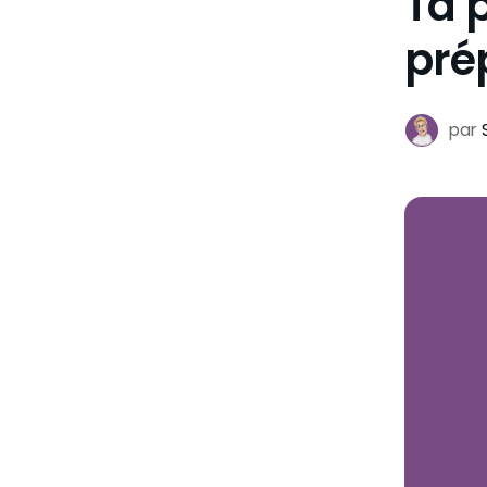
Ta 
pré
par