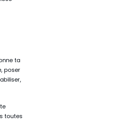
onne ta
e, poser
biliser,
te
es toutes