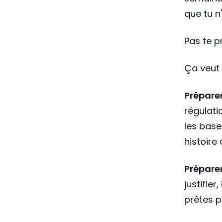
que tu n
Pas te pr
Ça veut 
Prépare
régulati
les base
histoire
Prépare
justifier
prêtes p