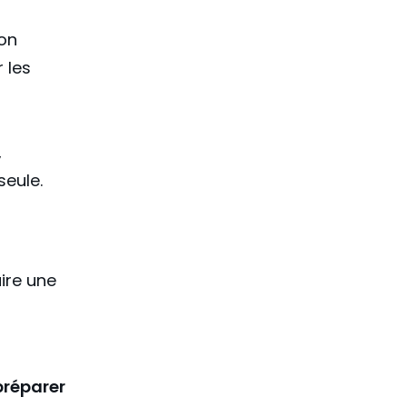
ion
 les
,
seule.
ire une
 préparer