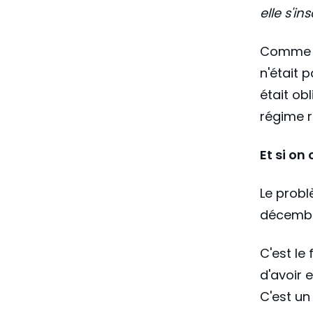
elle s'in
Comme 
n'était 
était ob
régime r
Et si on
Le probl
décembr
C'est le
d'avoir 
C'est un