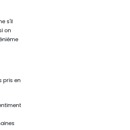
 s'il
si on
n énième
s pris en
sentiment
maines