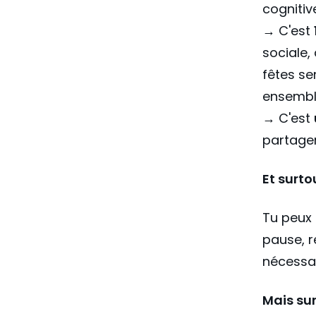
cognitiv
→ C'est
sociale,
fêtes se
ensembl
→ C'est
partager
Et surto
Tu peux
pause, r
nécessai
Mais sur