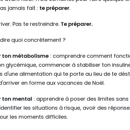
'as jamais fait :
te préparer
.
iver. Pas te restreindre.
Te préparer.
dire quoi concrètement ?
r ton métabolisme
: comprendre comment foncti
on glycémique, commencer à stabiliser ton insulin
s d'une alimentation qui te porte au lieu de te désta
 d'arriver en forme aux vacances de Noël.
r ton mental
: apprendre à poser des limites sans 
, identifier les situations à risque, avoir des répons
our les moments difficiles.