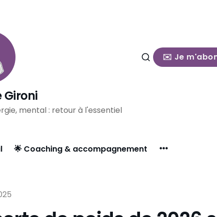
✉️ Je m'abo
 Gironi
rgie, mental : retour à l'essentiel
l
🌟 Coaching & accompagnement
2025