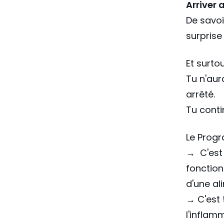
Arriver 
De savoi
surprise 
Et surtou
Tu n'au
arrêté.
Tu cont
Le Prog
→ C'es
fonction
d'une al
→ C'est
l'inflam