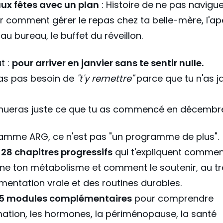
aux fêtes avec un plan
: Histoire de ne pas navigue
r comment gérer le repas chez ta belle-mère, l'ap
au bureau, le buffet du réveillon.
t :
pour arriver en janvier sans te sentir nulle.
ras pas besoin de
"t'y remettre"
parce que tu n'as j
inueras juste ce que tu as commencé en décembr
ramme ARG, ce n'est pas "un programme de plus".
t
28 chapitres progressifs
qui t'expliquent comme
ne ton métabolisme et comment le soutenir, au t
imentation vraie et des routines durables.
5 modules complémentaires
pour comprendre
mation, les hormones, la périménopause, la santé