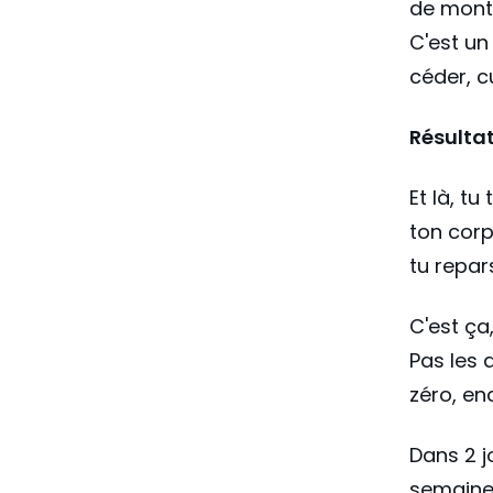
de mont
C'est un
céder, c
Résultat
Et là, tu
ton corp
tu repar
C'est ça
Pas les 
zéro, en
Dans 2 j
semaines