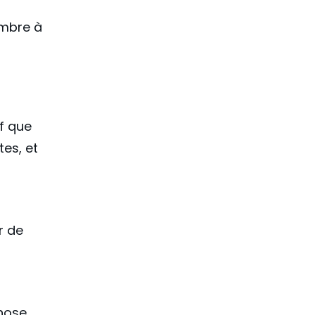
embre à
uf que
tes, et
r de
chose