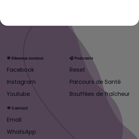
💬 Réseaux sociaux
🎧 Podcasts
Facebook
Reset
Instagram
Parcours de Santé
Youtube
Bouffées de fraîcheur
💜 Contact
Email
WhatsApp