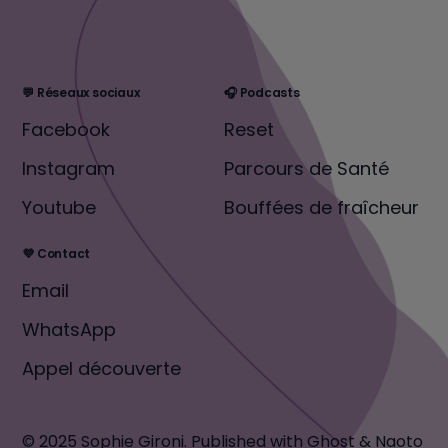
💬 Réseaux sociaux
🎧 Podcasts
Facebook
Reset
Instagram
Parcours de Santé
Youtube
Bouffées de fraîcheur
💜 Contact
Email
WhatsApp
Appel découverte
© 2025 Sophie Gironi.
Published with
Ghost
&
Naoto