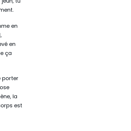
jeun, tu
iment.
emme en
,
levé en
ue ça
e porter
cose
ène, la
corps est