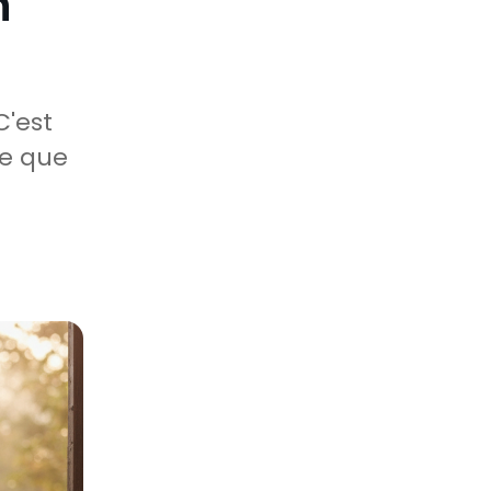
n
C'est
ce que