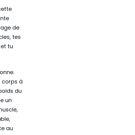
cette
onte
ckage de
cles, tes
et tu
donne.
n corps à
 poids du
ie un
muscle,
ble,
ke au