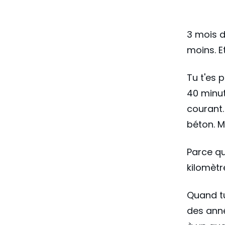
3 mois d
moins. E
Tu t'es 
40 minut
courant.
béton. M
Parce qu
kilomètr
Quand tu
des anné