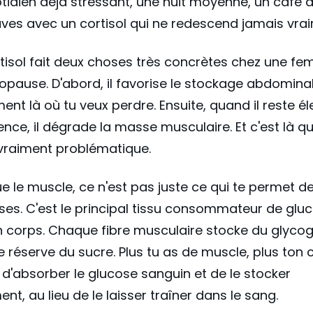
tidien déjà stressant, une nuit moyenne, un café à 
uves avec un cortisol qui ne redescend jamais vra
rtisol fait deux choses très concrètes chez une f
pause. D'abord, il favorise le stockage abdominal
ent là où tu veux perdre. Ensuite, quand il reste é
ce, il dégrade la masse musculaire. Et c'est là q
vraiment problématique.
e le muscle, ce n'est pas juste ce qui te permet d
ses. C'est le principal tissu consommateur de glu
 corps. Chaque fibre musculaire stocke du glycog
 réserve du sucre. Plus tu as de muscle, plus ton 
d'absorber le glucose sanguin et de le stocker
nt, au lieu de le laisser traîner dans le sang.