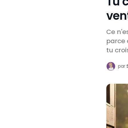
Tu 
ven
Ce n'e
parce 
tu croi
par