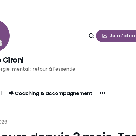
✉️ Je m'abo
 Gironi
rgie, mental : retour à l'essentiel
l
🌟 Coaching & accompagnement
2026