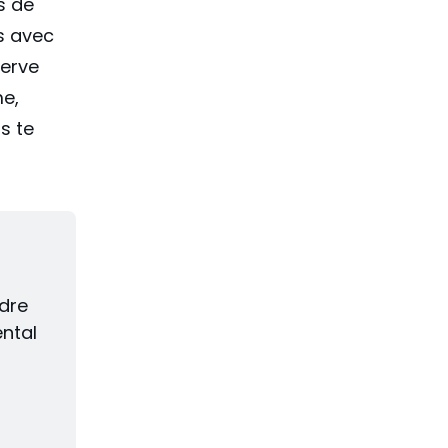
s de
s avec
serve
me,
s te
dre 
ntal 