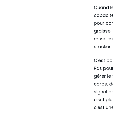
Quand le
capacité
pour com
graisse.
muscles 
stockes.
C'est po
Pas pour
gérer le
corps, d
signal d
c'est pl
c'est un