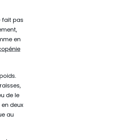
 fait pas
vement,
emme en
rcopénie
poids.
raisses,
eu de le
s en deux
ue au