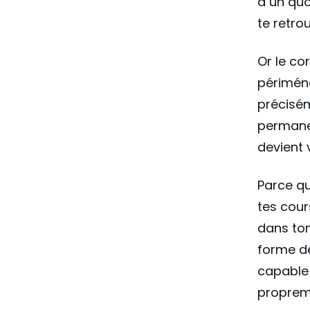
à un quo
te retro
Or le co
périméno
précisém
permanen
devient 
Parce qu
tes cour
dans ton
forme de
capable 
propreme