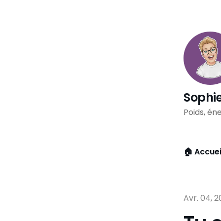
Sophie
Poids, éne
🏠 Accuei
Avr. 04, 