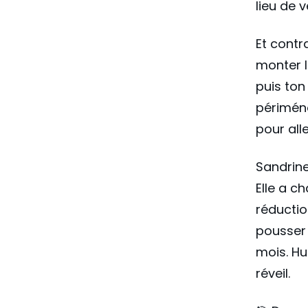
lieu de v
Et contr
monter l
puis to
périméno
pour alle
Sandrine
Elle a c
réductio
pousser 
mois. Hu
réveil.