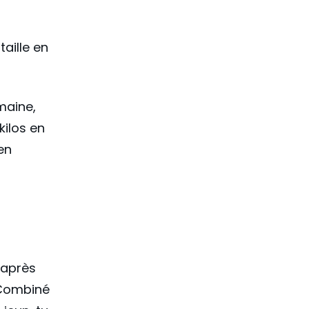
aille en
maine,
kilos en
en
 après
 Combiné