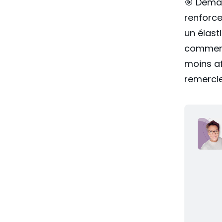
🎯 Demai
renforc
un élast
comment 
moins af
remercie