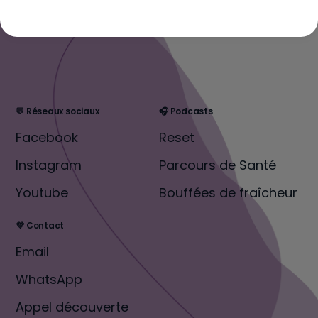
💬 Réseaux sociaux
🎧 Podcasts
Facebook
Reset
Instagram
Parcours de Santé
Youtube
Bouffées de fraîcheur
💜 Contact
Email
WhatsApp
Appel découverte