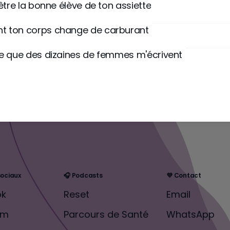
être la bonne élève de ton assiette
 ton corps change de carburant
e que des dizaines de femmes m'écrivent
sociaux
🎧 Podcasts
💜 Contact
ok
Reset
Email
am
Parcours de Santé
WhatsApp