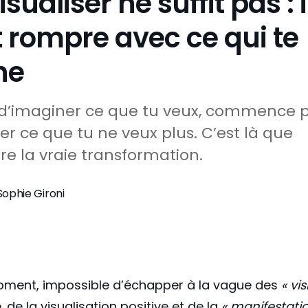
isualiser ne suffit pas : i
t rompre avec ce qui te
ne
d’imaginer ce que tu veux, commence 
ier ce que tu ne veux plus. C’est là que
e la vraie transformation.
Sophie Gironi
oment, impossible d’échapper à la vague des
« vi
»
, de la visualisation positive et de la
« manifestatio