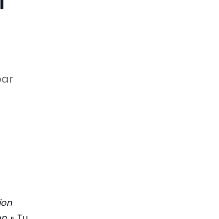
l
par
sion
n »
. Tu