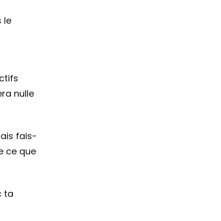
 le
ctifs
ra nulle
ais fais-
e ce que
c ta