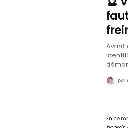
🔮 V
fau
frei
Avant 
identif
démarr
par
En ce m
boards 