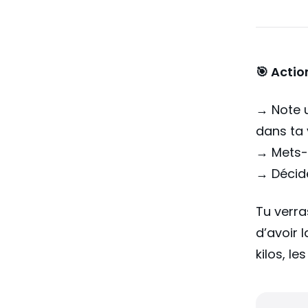
🎯 Actio
→ Note 
dans ta 
→ Mets-l
→ Décide 
Tu verra
d’avoir 
kilos, l