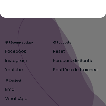
💬 Réseaux sociaux
🎧 Podcasts
Facebook
Reset
Instagram
Parcours de Santé
Youtube
Bouffées de fraîcheur
💜 Contact
Email
WhatsApp