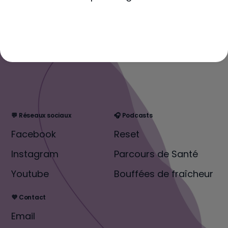
💬 Réseaux sociaux
🎧 Podcasts
Facebook
Reset
Instagram
Parcours de Santé
Youtube
Bouffées de fraîcheur
💜 Contact
Email