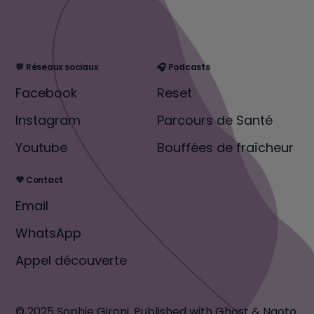
💬 Réseaux sociaux
🎧 Podcasts
Facebook
Reset
Instagram
Parcours de Santé
Youtube
Bouffées de fraîcheur
💜 Contact
Email
WhatsApp
Appel découverte
© 2025 Sophie Gironi.
Published with
Ghost
&
Naoto