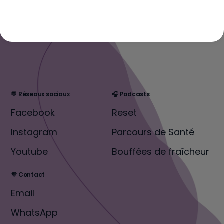
💬 Réseaux sociaux
🎧 Podcasts
Facebook
Reset
Instagram
Parcours de Santé
Youtube
Bouffées de fraîcheur
💜 Contact
Email
WhatsApp