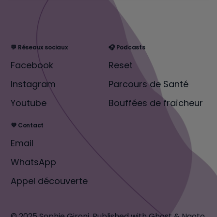
💬 Réseaux sociaux
🎧 Podcasts
Facebook
Reset
Instagram
Parcours de Santé
Youtube
Bouffées de fraîcheur
💜 Contact
Email
WhatsApp
Appel découverte
© 2025 Sophie Gironi.
Published with
Ghost
&
Naoto