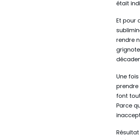
était in
Et pour 
sublimin
rendre n
grignote
décadent
Une fois
prendre 
font tou
Parce qu
inaccept
Résultat