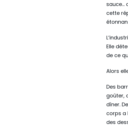
sauce… c
cette ré
étonnan
L’indust
Elle dét
de ce qu
Alors el
Des barr
goûter, 
dîner. D
corps a 
des des