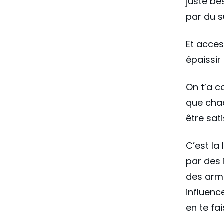
juste be
par du s
Et acces
épaissir
On t’a c
que cha
être sati
C’est la
par des 
des arm
influenc
en te fa