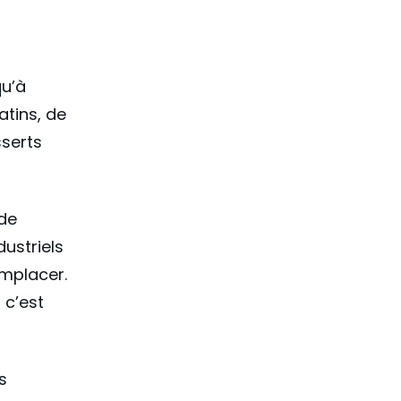
qu’à
atins, de
sserts
 de
dustriels
emplacer.
 c’est
s