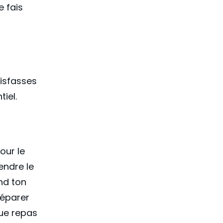
e fais
tisfasses
tiel.
our le
endre le
nd ton
réparer
ue repas