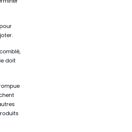
erminer
 pour
joter.
 comblé,
e doit
orrompue
uchent
autres
roduits