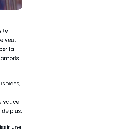
site
le veut
cer la
 compris
 isolées,
ne sauce
 de plus.
issir une