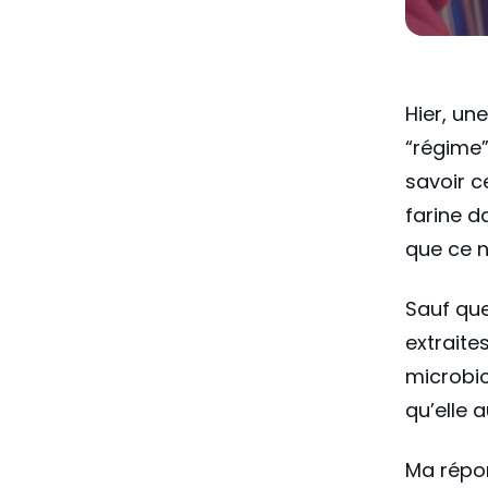
Hier, un
“régime”
savoir c
farine d
que ce n
Sauf que
extraite
microbio
qu’elle 
Ma répon