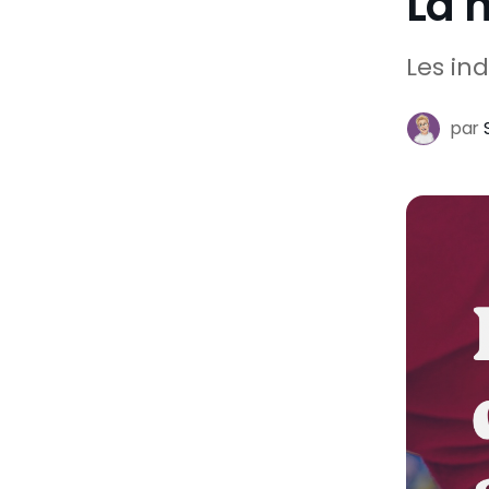
La 
Les ind
par