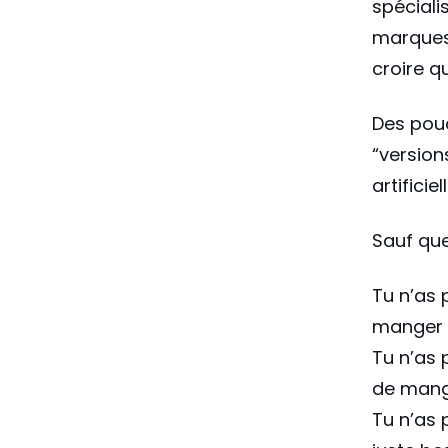
spéciali
marques 
croire q
Des poud
“version
artifici
Sauf que
Tu n’as 
manger d
Tu n’as 
de mange
Tu n’as 