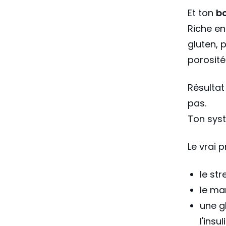
Et ton
bo
Riche en 
gluten, 
porosité 
Résultat 
pas.
Ton syst
Le vrai p
le st
le ma
une g
l'insu