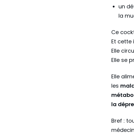
un dé
la mu
Ce cockt
Et cette
Elle circu
Elle se 
Elle ali
les
mala
métabo
la dépre
Bref : t
médecine