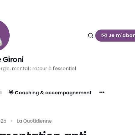
✉️ Je m'abo
 Gironi
rgie, mental : retour à l'essentiel
l
🌟 Coaching & accompagnement
025
La Quotidienne