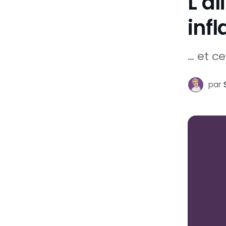
L’a
inf
… et c
par