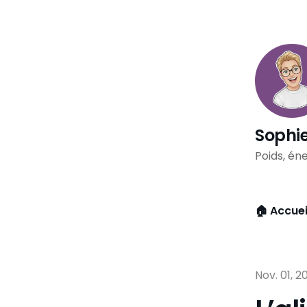
Sophie
Poids, éne
🏠 Accuei
Nov. 01, 2