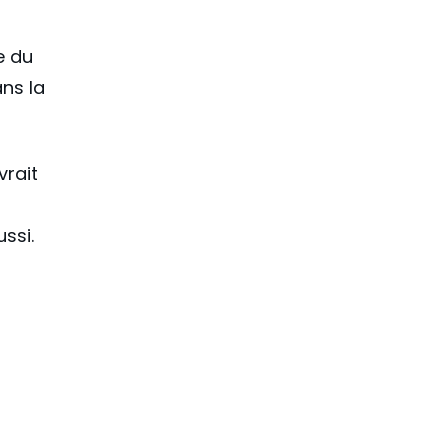
e du
ns la
vrait
ssi.