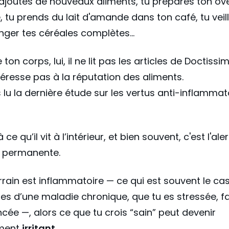
 ajoutes de nouveaux aliments, tu prépares ton ov
, tu prends du lait d'amande dans ton café, tu veil
ger tes céréales complètes...
ton corps, lui, il ne lit pas les articles de Doctissim
intéresse pas à la réputation des aliments.
as lu la dernière étude sur les vertus anti-inflamma
 à ce qu’il vit à l’intérieur, et bien souvent, c'est l'ale
e permanente.
errain est inflammatoire — ce qui est souvent le c
res d’une maladie chronique, que tu es stressée, f
cée —, alors ce que tu crois “sain” peut devenir
ement
irritant
.