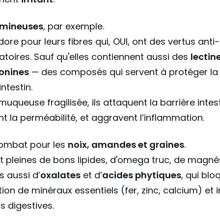
umineuses
, par exemple.
dore pour leurs fibres qui, OUI, ont des vertus anti-
toires. Sauf qu'elles contiennent aussi des
lectin
onines
— des composés qui servent à protéger la 
ntestin.
muqueuse fragilisée, ils attaquent la barrière intest
nt la perméabilité, et aggravent l’inflammation.
mbat pour les
noix, amandes et graines
.
nt pleines de bons lipides, d'omega truc, de magné
s aussi d’
oxalates
et d’
acides phytiques
, qui blo
ion de minéraux essentiels (fer, zinc, calcium) et ir
is digestives.