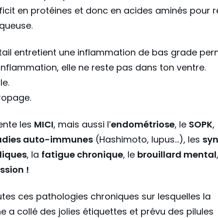
ficit en protéines et donc en acides aminés pour 
queuse.
ail entretient une inflammation de bas grade pe
 inflammation, elle ne reste pas dans ton ventre.
le.
propage.
mente les
MICI
, mais aussi l’
endométriose
, le
SOPK
,
dies auto-immunes
(Hashimoto, lupus…), les
sy
liques
, la
fatigue chronique
, le
brouillard mental
ssion !
outes ces pathologies chroniques sur lesquelles la
 a collé des jolies étiquettes et prévu des pilules