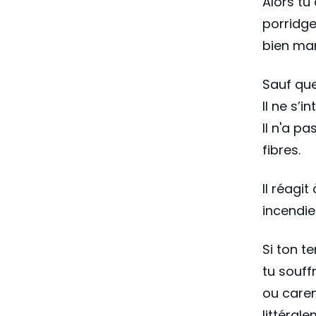
Alors tu
porridge
bien man
Sauf que 
Il ne s’
Il n'a p
fibres.
Il réagit
incendi
Si ton t
tu souff
ou caren
littéral