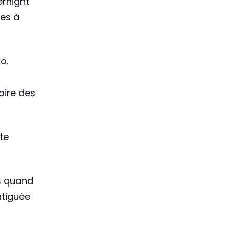
ernight
les à
o.
toire des
rte
as quand
atiguée