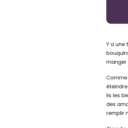
Y a une 
bouquins
manger c
Comme s
éteindre
lis les 
des aman
remplir 