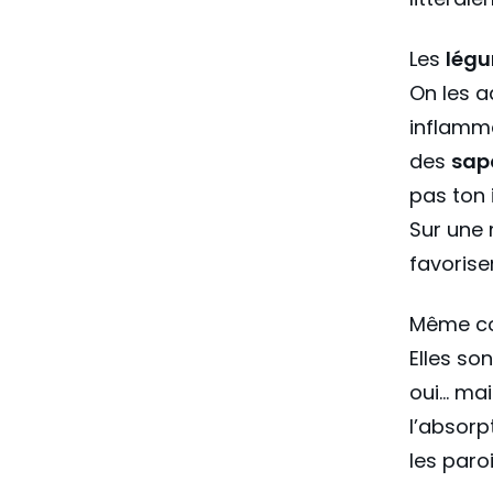
Les
lég
On les a
inflamma
des
sap
pas ton i
Sur une 
favorise
Même co
Elles so
oui… mai
l’absorpt
les paro