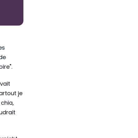
es
 de
ire".
vait
artout je
 chia,
udrait