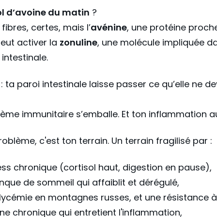
l d’avoine du matin
?
fibres, certes, mais l’
avénine
, une protéine proch
peut activer la
zonuline
, une molécule impliquée da
intestinale.
: ta paroi intestinale laisse passer ce qu’elle ne de
ème immunitaire s’emballe. Et ton inflammation au
roblème, c'est ton terrain. Un terrain fragilisé par :
ress chronique (cortisol haut, digestion en pause),
nque de sommeil qui affaiblit et dérégulé,
lycémie en montagnes russes, et une résistance à
line chronique qui entretient l'inflammation,