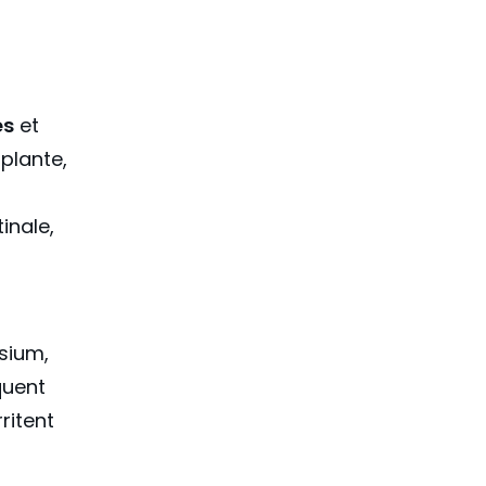
es
et
plante,
inale,
sium,
quent
ritent