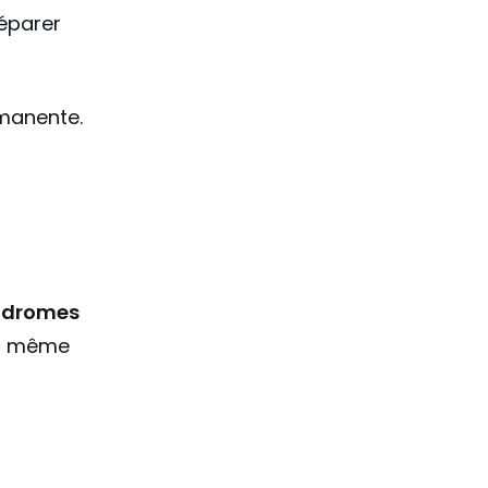
réparer
rmanente.
ndromes
, même