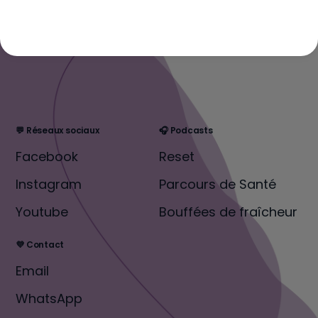
💬 Réseaux sociaux
🎧 Podcasts
Facebook
Reset
Instagram
Parcours de Santé
Youtube
Bouffées de fraîcheur
💜 Contact
Email
WhatsApp