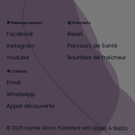
💬 Réseaux sociaux
🎧 Podcasts
Facebook
Reset
Instagram
Parcours de Santé
Youtube
Bouffées de fraîcheur
💜 Contact
Email
WhatsApp
Appel découverte
© 2025 Sophie Gironi.
Published with
Ghost
&
Naoto