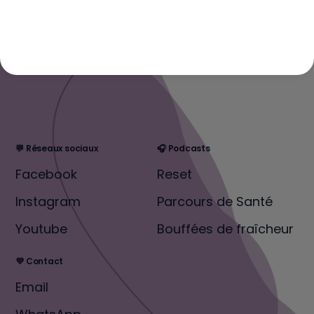
💬 Réseaux sociaux
🎧 Podcasts
Facebook
Reset
Instagram
Parcours de Santé
Youtube
Bouffées de fraîcheur
💜 Contact
Email