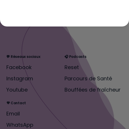
💬 Réseaux sociaux
🎧 Podcasts
Facebook
Reset
Instagram
Parcours de Santé
Youtube
Bouffées de fraîcheur
💜 Contact
Email
WhatsApp