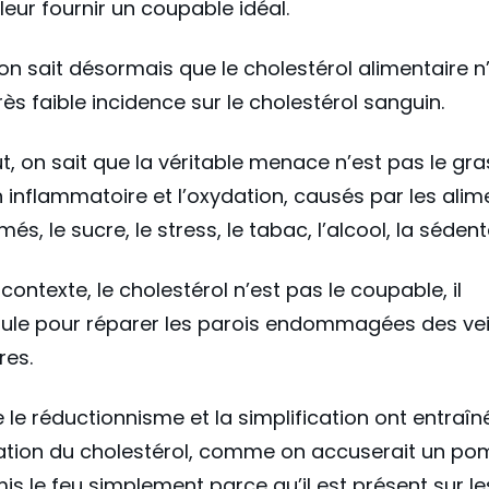
 leur fournir un coupable idéal.
on sait désormais que le cholestérol alimentaire n
rès faible incidence sur le cholestérol sanguin.
ut, on sait que la véritable menace n’est pas le gra
in inflammatoire et l’oxydation, causés par les alim
és, le sucre, le stress, le tabac, l’alcool, la sédent
contexte, le cholestérol n’est pas le coupable, il
ule pour réparer les parois endommagées des vei
res.
 le réductionnisme et la simplification ont entraîné
ation du cholestérol, comme on accuserait un po
mis le feu simplement parce qu’il est présent sur les