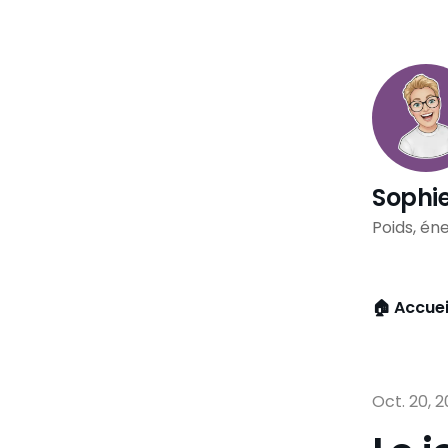
Sophie
Poids, éne
🏠 Accuei
Oct. 20, 