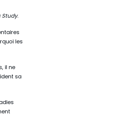
 Study
.
ntaires
rquoi les
, il ne
ident sa
adies
ment