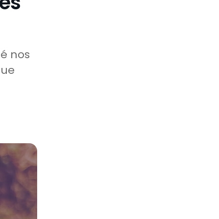
les
né nos
que