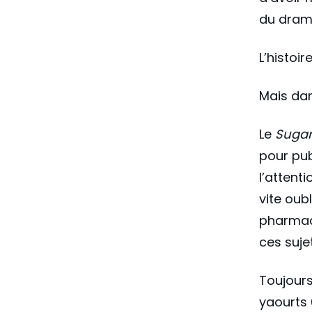
du dram
L’histoir
Mais dan
Le
Sugar
pour pub
l’attent
vite oubl
pharmace
ces suje
Toujours
yaourts 