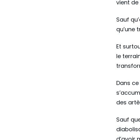
vient de
Sauf qu’
qu’une t
Et surto
le terra
transform
Dans ce 
s’accum
des artè
Sauf que
diabolis
d’avoir 