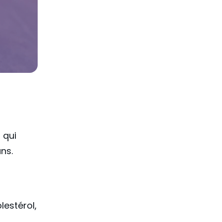
 qui
ns.
lestérol,