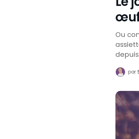
Le j
œuf
Ou com
assiet
depuis
par