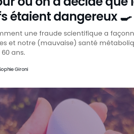
our où on a décidé que 
s étaient dangereux 🍳
ment une fraude scientifique a façon
tes et notre (mauvaise) santé métaboli
 60 ans.
Sophie Gironi