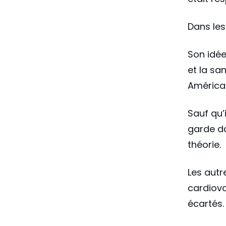
Dans les
Son idée
et la sa
Américai
Sauf qu’i
garde da
théorie.
Les autr
cardiova
écartés.