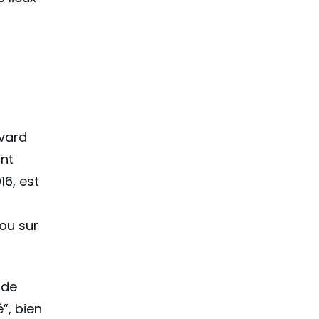
vard
ant
16, est
lou sur
 de
”, bien