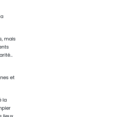
’a
s, mais
ents
arité…
nes et
 la
mpier
 lieux