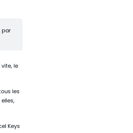
 par 
vite, le
tous les
elles,
cel Keys