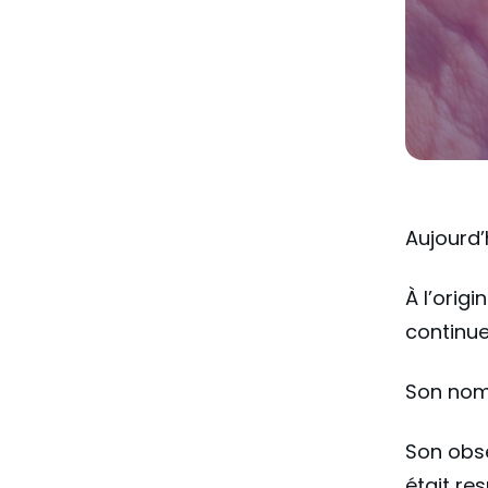
Aujourd’
À l’orig
continue
Son nom
Son obse
était re