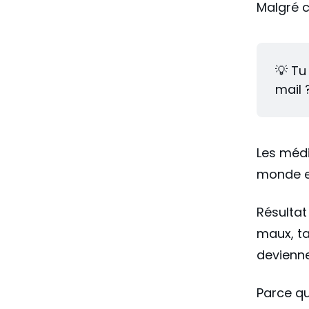
Malgré c
💡 Tu
mail 
Les médi
monde en
Résultat
maux, ta
devienne
Parce qu