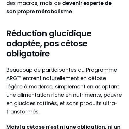
des macros, mais de
devenir experte de
son propre métabolisme
.
💬 Réseaux sociaux
🎧 Podcasts
Facebook
Reset
Réduction glucidique
Instagram
Parcours de Santé
adaptée, pas cétose
Youtube
Bouffées de fraîcheur
obligatoire
💜 Contact
Beaucoup de participantes au Programme
Email
ARG™ entrent naturellement en cétose
WhatsApp
légère à modérée, simplement en adoptant
une alimentation riche en nutriments, pauvre
Appel découverte
en glucides raffinés, et sans produits ultra-
transformés.
© 2025 Sophie Gironi.
Published with
Ghost
&
Naoto
Mais la cétose n'est ni une obligation, ni un