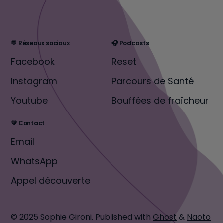
💬 Réseaux sociaux
🎧 Podcasts
Facebook
Reset
Instagram
Parcours de Santé
Youtube
Bouffées de fraîcheur
💜 Contact
Email
WhatsApp
Appel découverte
© 2025 Sophie Gironi.
Published with
Ghost
&
Naoto