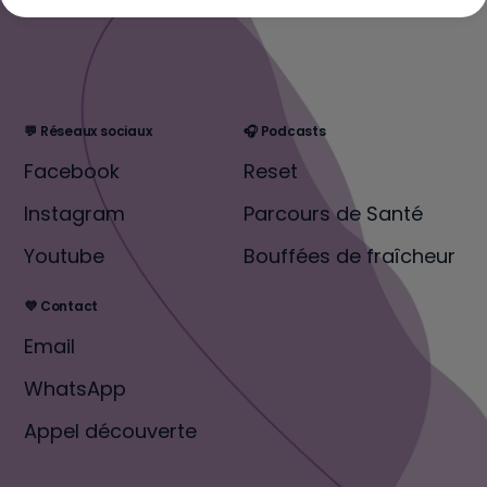
💬 Réseaux sociaux
🎧 Podcasts
Facebook
Reset
Instagram
Parcours de Santé
Youtube
Bouffées de fraîcheur
💜 Contact
Email
WhatsApp
Appel découverte